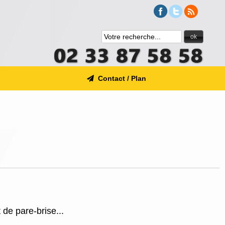
ok
Contact / Plan
de pare-brise...