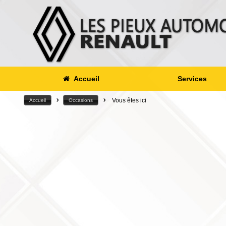
Accueil
Services
>
>
Vous êtes ici
Accueil
Occasions