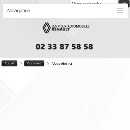
ok
Navigation
>
>
Vous êtes ici
Accueil
Occasions