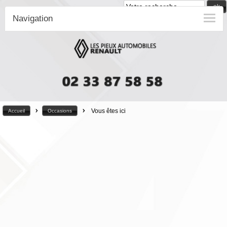
ok
Navigation
>
>
Vous êtes ici
Accueil
Occasions